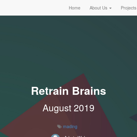
Home
About Us
Projects
Retrain Brains
August 2019
mading