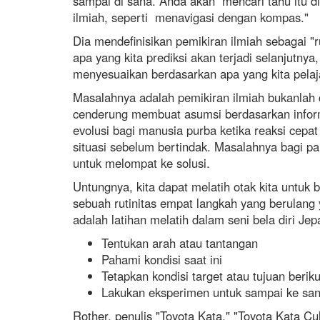
sampai di sana. Anda akan mencari tahu itu di 
ilmiah, seperti menavigasi dengan kompas."
Dia mendefinisikan pemikiran ilmiah sebagai "r
apa yang kita prediksi akan terjadi selanjutnya
menyesuaikan berdasarkan apa yang kita pelaja
Masalahnya adalah pemikiran ilmiah bukanlah ca
cenderung membuat asumsi berdasarkan informa
evolusi bagi manusia purba ketika reaksi cepa
situasi sebelum bertindak. Masalahnya bagi p
untuk melompat ke solusi.
Untungnya, kita dapat melatih otak kita untuk 
sebuah rutinitas empat langkah yang berulang 
adalah latihan melatih dalam seni bela diri J
Tentukan arah atau tantangan
Pahami kondisi saat ini
Tetapkan kondisi target atau tujuan berik
Lakukan eksperimen untuk sampai ke sa
Rother, penulis "Toyota Kata," "Toyota Kata C