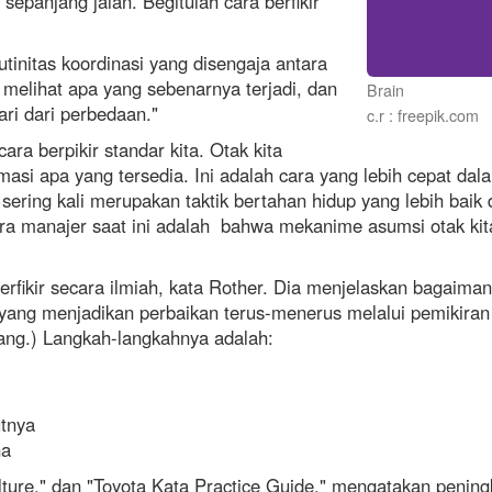
sepanjang jalan. Begitulah cara berfikir
utinitas koordinasi yang disengaja antara
, melihat apa yang sebenarnya terjadi, dan
Brain
ri dari perbedaan."
c.r : freepik.com
ra berpikir standar kita. Otak kita
si apa yang tersedia. Ini adalah cara yang lebih cepat da
t sering kali merupakan taktik bertahan hidup yang lebih b
ara manajer saat ini adalah bahwa mekanime asumsi otak kit
berfikir secara ilmiah, kata Rother. Dia menjelaskan bagaiman
yang menjadikan perbaikan terus-menerus melalui pemikiran i
epang.) Langkah-langkahnya adalah:
utnya
na
ulture," dan "Toyota Kata Practice Guide," mengatakan peni