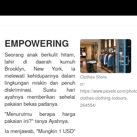
EMPOWERING
Seorang anak berkulit hitam,
lahir di daerah kumuh
Brooklyn, New York, ia
melewati kehidupannya dalam
Clothes Store
lingkungan miskin dan penuh
cr:
diskriminasi. Suatu hari
https://www.pexels.com/photo
ayahnya memberikan sehelai
clothes-clothing-indoors-
pakaian bekas padanya.
264554/
"Menurutmu berapa harga
pakaian ini?" tanya Ayahnya.
Ia menjawab, "Mungkin 1 USD"