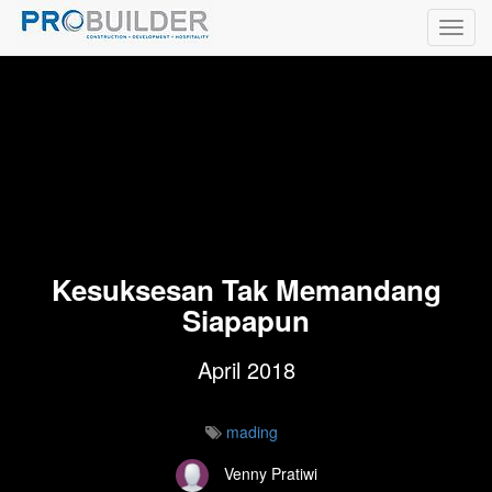
Toggl
navig
Kesuksesan Tak Memandang
Siapapun
April 2018
mading
Venny Pratiwi